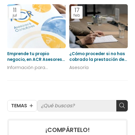
emprendedores
emprendedores
11
17
jul
feb
Emprende tu propio
¿Cómo proceder si no has
negocio, en ACR Asesores y
cobrado la prestación del
Consultores te ayudamos
SEPE? ¿Y ante una
Información para
Asesoría
reclamación de pago?
emprendedores
TEMAS
¡COMPÁRTELO!