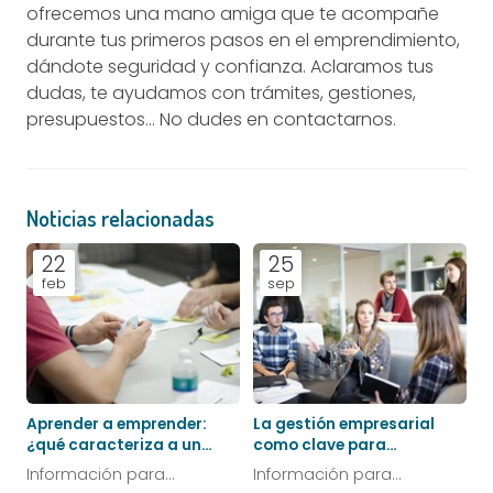
ofrecemos una mano amiga que te acompañe
durante tus primeros pasos en el emprendimiento,
dándote seguridad y confianza. Aclaramos tus
dudas, te ayudamos con trámites, gestiones,
presupuestos… No dudes en contactarnos.
Noticias relacionadas
22
25
feb
sep
Aprender a emprender:
La gestión empresarial
¿qué caracteriza a un
como clave para
buen emprendedor?
emprender con éxito
Información para
Información para