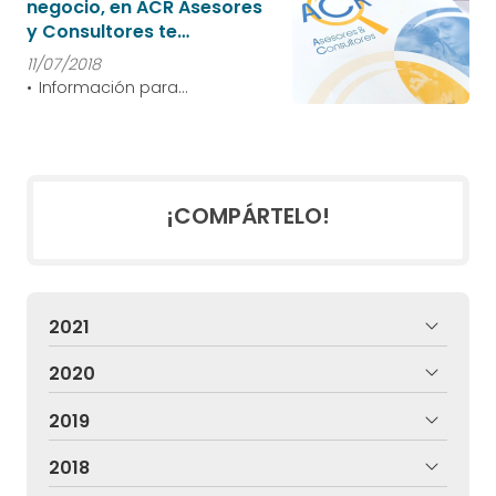
negocio, en ACR Asesores
y Consultores te
ayudamos
11/07/2018
Información para
emprendedores
¡COMPÁRTELO!
2021
2020
2019
2018