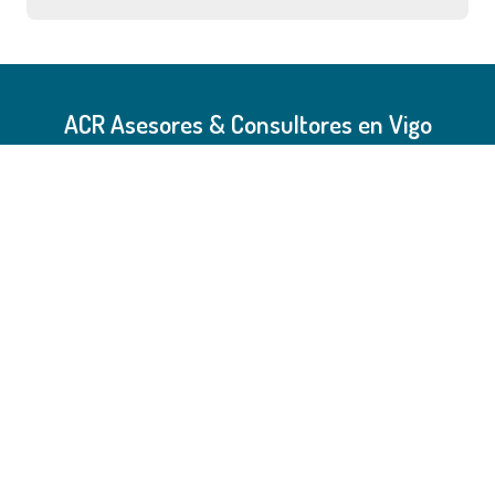
ACR Asesores & Consultores en Vigo
Somos tu consultoría y asesoría en Vigo.
Ofrecemos un asesoramiento personalizado a
cada uno de nuestros clientes, asegurando que
cada uno alcance el éxito en sus proyectos.
Somos especialistas en emprendedores,
comprendiendo profundamente sus necesidades
y retos únicos.
Avda. Gran Vía, 22 1º B - 36203 Vigo
986 128 580
-
986 128 590
acr@acrconsultores.com